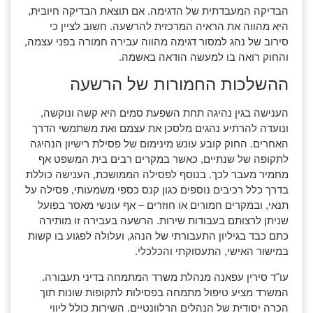
הבדיקה המעבדתית של הדגימה. אם תוצאת הבדיקה חיובית,
היא מהווה את הראיה המרכזית להרשעה. חשוב לציין כי
סירוב של נהג למסור דגימה מהווה עבירה חמורה בפני עצמה,
והחוק רואה בו למעשה הודאה באשמה.
ההשלכות החמורות של הרשעה
הענישה בגין נהיגה תחת השפעת סמים היא קשה ונוקשה,
ונועדה להרתיע נהגים מלסכן את עצמם ואת משתמשי הדרך
האחרים. החוק קובע עונש מינימום של פסילת רישיון הנהיגה
לתקופה של שנתיים, כאשר במקרים רבים בית המשפט אף
מחמיר מעבר לכך. בנוסף לפסילה הממושכת, הענישה כוללת
בדרך כלל רכיבים נוספים כגון קנס כספי משמעותי, פסילה על
תנאי, ובמקרים חמורים או חוזרים – אף עונשי מאסר בפועל
שניתן לרצותם בעבודות שירות. הרשעה בעבירה זו מותירה
כתם כבד בגיליון התעבורתי של הנהג, ועלולה לפגוע בו קשות
במישור האישי, התעסוקתי והכלכלי.
עו"ד סירין עפאנה מנהלת משרד המתמחה בדיני תעבורה.
המשרד מציע טיפול מתמחה בפסילות לתקופות שונות תוך
הכרה יסודית של הנהלים הרלוונטיים. השירות כולל ליווי