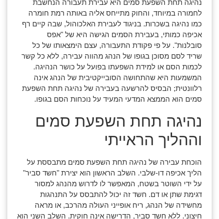
נהיגה תחת השפעת סמים היא עבירת תעבורה הנחשבת
לחמורה במיוחד, והחוק מתייחס אליה באותה רמת חומרה
כמו נהיגה בשכרות. בניגוד לעבירת האלכוהול, שבה קיים רף
אכיפה כמותי, בעבירת הסמים הגישה היא של "אפס
סובלנות". על פי פקודת התעבורה, עצם הימצאותו של כל
שריד לסם מסוכן בגופו של הנהג מהווה עבירה, ללא כל קשר
לכמות הסם או למידת השפעתו בפועל על כושר הנהיגה.
המשמעות היא שהתחושה הסובייקטיבית של הנהג אינה
רלוונטית; הבסיס להרשעה בעבירה של נהיגה תחת השפעת
סמים הוא הממצא המדעי המעיד על נוכחות הסם בגופו.
נהיגה תחת השפעת סמים
וההליך הראייתי
הוכחת עבירה של נהיגה תחת השפעת סמים מתבססת על
הליך אכיפה דו-שלבי. השלב הראשון הוא יצירת "חשד סביר"
על ידי השוטר בשטח, המאפשר לו לדרוש מהנהג למסור
דגימת שתן או דם. חשד זה יכול להתבסס על התנהגות
מחשידה של הנהג, ריח אופייני העולה מהרכב, או מראה
חיצוני. ללא חשד סביר, הדרישה אינה חוקית. השלב השני הוא