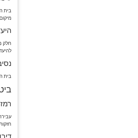
בית ה
מיקום
היעד
חלק מה
להיעדר
נסיב
בית ה
ביטו
רמזו
חזקות
דיבו